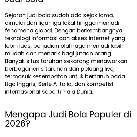
Sejarah judi bola sudah ada sejak lama,
dimulai dari liga-liga lokal hingga menjadi
fenomena global. Dengan berkembangnya
teknologi informasi dan akses internet yang
lebih luas, perjudian olahraga menjadi lebih
mudah dan menarik bagi jutaan orang.
Banyak situs taruhan sekarang menawarkan
berbagai jenis taruhan dan peluang live,
termasuk kesempatan untuk bertaruh pada
Liga Inggris, Serie A Italia, dan kompetisi
internasional seperti Piala Dunia.
Mengapa Judi Bola Populer di
2026?