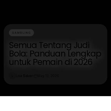
GAMBLING
Semua Tentang Judi
Bola: Panduan Lengkap
untuk Pemain di 2026
Lisa Baker
May 13, 2026
L