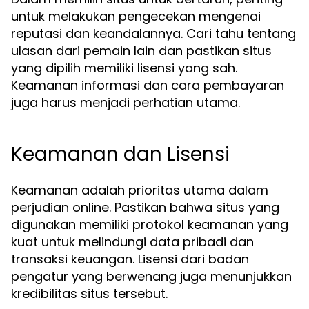
untuk melakukan pengecekan mengenai
reputasi dan keandalannya. Cari tahu tentang
ulasan dari pemain lain dan pastikan situs
yang dipilih memiliki lisensi yang sah.
Keamanan informasi dan cara pembayaran
juga harus menjadi perhatian utama.
Keamanan dan Lisensi
Keamanan adalah prioritas utama dalam
perjudian online. Pastikan bahwa situs yang
digunakan memiliki protokol keamanan yang
kuat untuk melindungi data pribadi dan
transaksi keuangan. Lisensi dari badan
pengatur yang berwenang juga menunjukkan
kredibilitas situs tersebut.