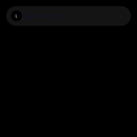
Legendgaming
L