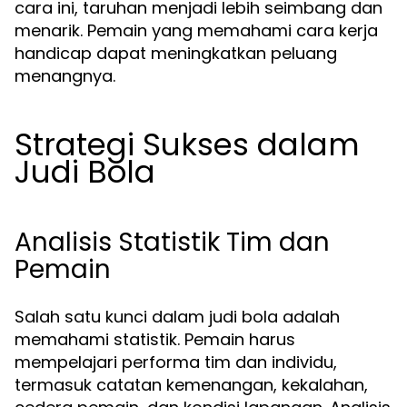
cara ini, taruhan menjadi lebih seimbang dan
menarik. Pemain yang memahami cara kerja
handicap dapat meningkatkan peluang
menangnya.
Strategi Sukses dalam
Judi Bola
Analisis Statistik Tim dan
Pemain
Salah satu kunci dalam judi bola adalah
memahami statistik. Pemain harus
mempelajari performa tim dan individu,
termasuk catatan kemenangan, kekalahan,