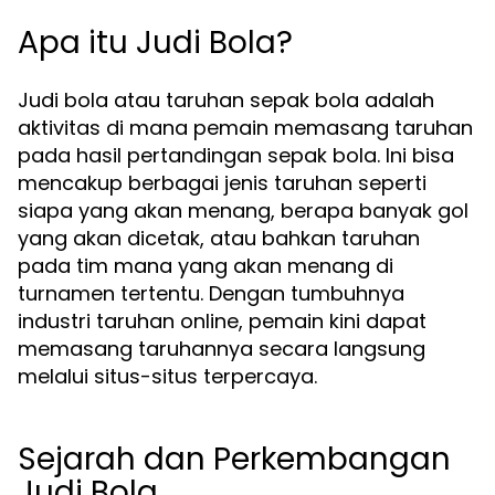
Apa itu Judi Bola?
Judi bola atau taruhan sepak bola adalah
aktivitas di mana pemain memasang taruhan
pada hasil pertandingan sepak bola. Ini bisa
mencakup berbagai jenis taruhan seperti
siapa yang akan menang, berapa banyak gol
yang akan dicetak, atau bahkan taruhan
pada tim mana yang akan menang di
turnamen tertentu. Dengan tumbuhnya
industri taruhan online, pemain kini dapat
memasang taruhannya secara langsung
melalui situs-situs terpercaya.
Sejarah dan Perkembangan
Judi Bola