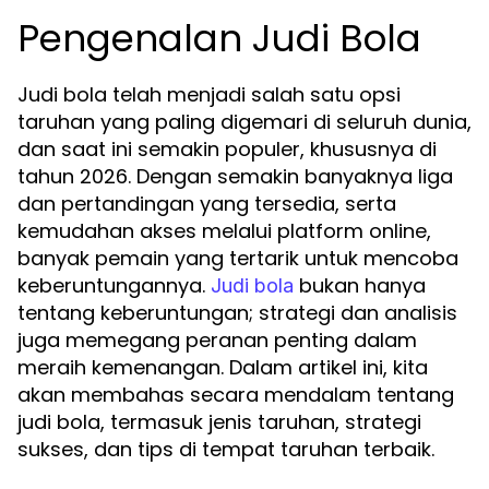
Pengenalan Judi Bola
Judi bola telah menjadi salah satu opsi
taruhan yang paling digemari di seluruh dunia,
dan saat ini semakin populer, khususnya di
tahun 2026. Dengan semakin banyaknya liga
dan pertandingan yang tersedia, serta
kemudahan akses melalui platform online,
banyak pemain yang tertarik untuk mencoba
keberuntungannya.
bukan hanya
Judi bola
tentang keberuntungan; strategi dan analisis
juga memegang peranan penting dalam
meraih kemenangan. Dalam artikel ini, kita
akan membahas secara mendalam tentang
judi bola, termasuk jenis taruhan, strategi
sukses, dan tips di tempat taruhan terbaik.