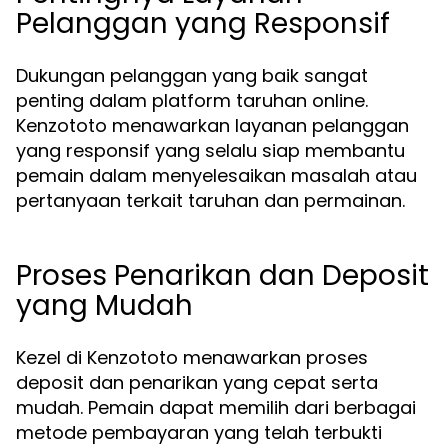
Pelanggan yang Responsif
Dukungan pelanggan yang baik sangat
penting dalam platform taruhan online.
Kenzototo menawarkan layanan pelanggan
yang responsif yang selalu siap membantu
pemain dalam menyelesaikan masalah atau
pertanyaan terkait taruhan dan permainan.
Proses Penarikan dan Deposit
yang Mudah
Kezel di Kenzototo menawarkan proses
deposit dan penarikan yang cepat serta
mudah. Pemain dapat memilih dari berbagai
metode pembayaran yang telah terbukti