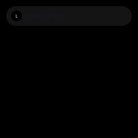
Legendgaming
L