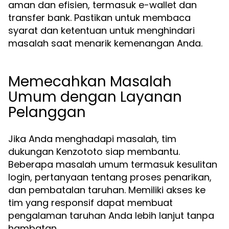
aman dan efisien, termasuk e-wallet dan
transfer bank. Pastikan untuk membaca
syarat dan ketentuan untuk menghindari
masalah saat menarik kemenangan Anda.
Memecahkan Masalah
Umum dengan Layanan
Pelanggan
Jika Anda menghadapi masalah, tim
dukungan Kenzototo siap membantu.
Beberapa masalah umum termasuk kesulitan
login, pertanyaan tentang proses penarikan,
dan pembatalan taruhan. Memiliki akses ke
tim yang responsif dapat membuat
pengalaman taruhan Anda lebih lanjut tanpa
hambatan.