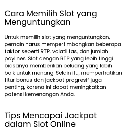
Cara Memilih Slot yang
Menguntungkan
Untuk memilih slot yang menguntungkan,
pemain harus mempertimbangkan beberapa
faktor seperti RTP, volatilitas, dan jumlah
paylines. Slot dengan RTP yang lebih tinggi
biasanya memberikan peluang yang lebih
baik untuk menang. Selain itu, memperhatikan
fitur bonus dan jackpot progresif juga
penting, karena ini dapat meningkatkan
potensi kemenangan Anda.
Tips Mencapai Jackpot
dalam Slot Online