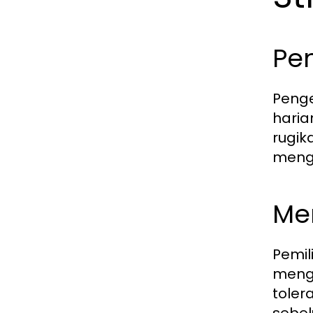
Pen
Penge
haria
rugik
mengh
Me
Pemil
menge
toler