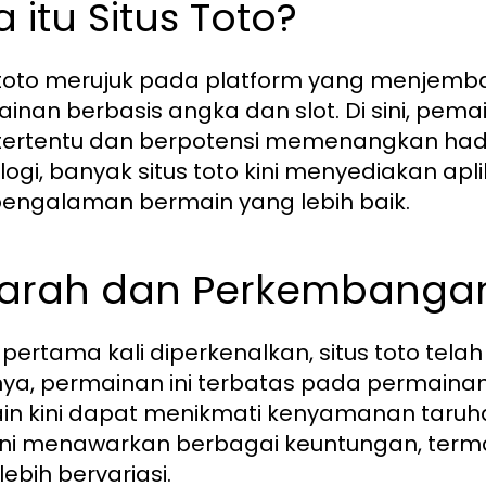
 itu Situs Toto?
 toto merujuk pada platform yang menjem
inan berbasis angka dan slot. Di sini, p
 tertentu dan berpotensi memenangkan ha
logi, banyak situs toto kini menyediakan a
engalaman bermain yang lebih baik.
jarah dan Perkembangan 
 pertama kali diperkenalkan, situs toto tela
ya, permainan ini terbatas pada permainan f
n kini dapat menikmati kenyamanan taruhan 
ini menawarkan berbagai keuntungan, terma
lebih bervariasi.