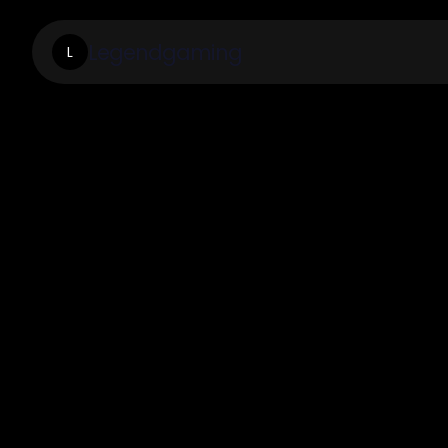
Legendgaming
L