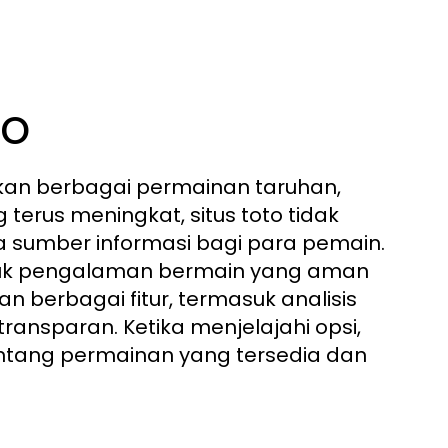
to
akan berbagai permainan taruhan,
terus meningkat, situs toto tidak
a sumber informasi bagi para pemain.
untuk pengalaman bermain yang aman
n berbagai fitur, termasuk analisis
ransparan. Ketika menjelajahi opsi,
tang permainan yang tersedia dan