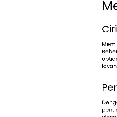
Me
Cir
Memil
Beber
optio
layan
Per
Denga
penti