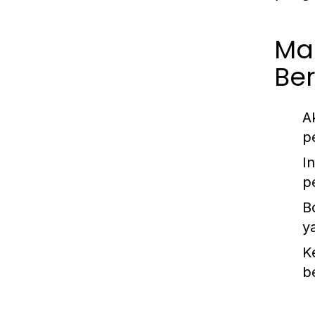
Ma
Be
A
pe
I
p
B
y
K
b