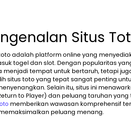
ngenalan Situs To
 toto adalah platform online yang menyedi
suk togel dan slot. Dengan popularitas yang 
 menjadi tempat untuk bertaruh, tetapi jug
ih situs toto yang tepat sangat penting 
enyenangkan. Selain itu, situs ini menawarka
Return to Player) dan peluang taruhan yang t
memberikan wawasan komprehensif ten
toto
 memaksimalkan peluang menang.