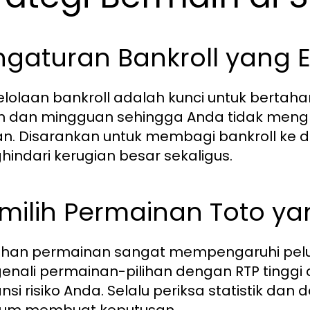
gaturan Bankroll yang Ef
lolaan bankroll adalah kunci untuk bertah
n dan mingguan sehingga Anda tidak mengh
an. Disarankan untuk membagi bankroll ke da
indari kerugian besar sekaligus.
milih Permainan Toto ya
ihan permainan sangat mempengaruhi pel
nali permainan-pilihan dengan RTP tinggi d
ansi risiko Anda. Selalu periksa statistik dan