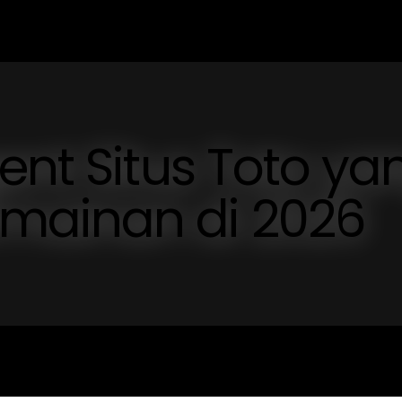
ent Situs Toto ya
mainan di 2026