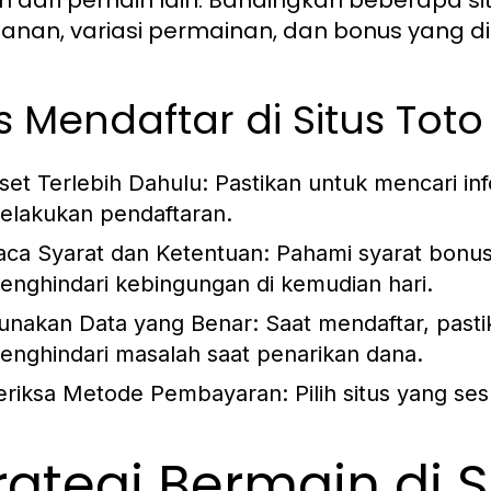
n dari pemain lain. Bandingkan beberapa s
nan, variasi permainan, dan bonus yang d
s Mendaftar di Situs Toto
iset Terlebih Dahulu:
Pastikan untuk mencari inf
elakukan pendaftaran.
aca Syarat dan Ketentuan:
Pahami syarat bonus
enghindari kebingungan di kemudian hari.
unakan Data yang Benar:
Saat mendaftar, pasti
enghindari masalah saat penarikan dana.
eriksa Metode Pembayaran:
Pilih situs yang s
rategi Bermain di S