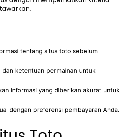
itus dengan memperhatikan kriteria
itawarkan.
ormasi tentang situs toto sebelum
 dan ketentuan permainan untuk
kan informasi yang diberikan akurat untuk
esuai dengan preferensi pembayaran Anda.
itus Toto