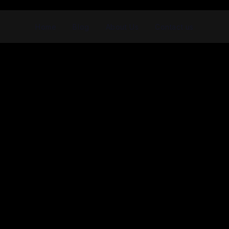
Home
Blog
About Us
Contact us